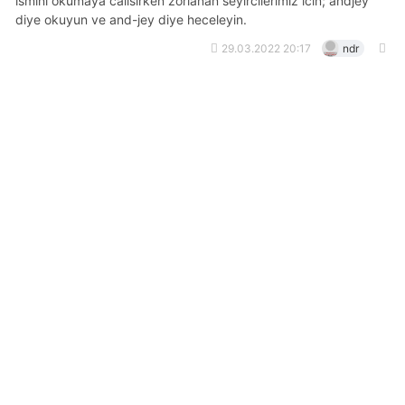
ismini okumaya calisirken zorlanan seyircilerimiz icin; andjey
diye okuyun ve and-jey diye heceleyin.
29.03.2022 20:17
ndr