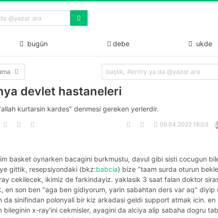
bugün
debe
ukde
lama
nya devlet hastaneleri
allah kurtarsin kardes" denmesi gereken yerlerdir.
09.04.2022 16:03
im basket oynarken bacagini burkmustu, davul gibi sisti cocugun bile
e gittik, resepsiyondaki (bkz:
babcia
) bize "taam surda oturun bekle
ray cekilecek, ikimiz de farkindayiz. yaklasik 3 saat falan doktor siras
k, en son ben "aga ben gidiyorum, yarin sabahtan ders var aq" diyip
da sinifindan polonyali bir kiz arkadasi geldi support atmak icin. en
bileginin x-ray'ini cekmisler, ayagini da alciya alip sabaha dogru ta