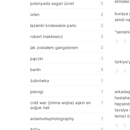
etmisler
polonyada asgari ücret
3
buraya g
orlen
2
simdi n
łazienki krolewskie parkı
2
"sansini
robert makłowicz
2
jak zostałem gangsterem
2
pączki
1
türkiye'
berlin
5
żubrówka
1
pierogi
arkadaş
1
hastaha
cold war (zimna wojna) aşkın en
1
hepsinde
soğuk hali
tavsiye 
temizi ö
ardamutluphotography
1
800+
1