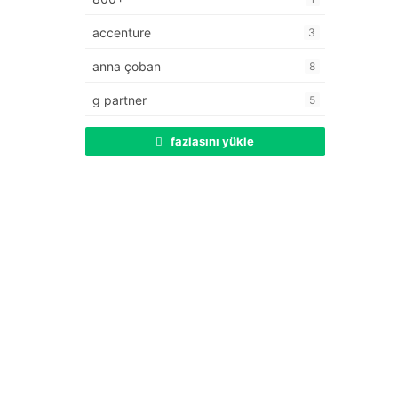
accenture
3
anna çoban
8
g partner
5
fazlasını yükle