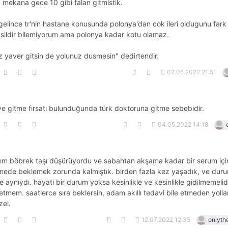
. mekana gece 10 gibi falan gitmistik.
elince tr'nin hastane konusunda polonya'dan cok ileri oldugunu fark 
asildir bilemiyorum ama polonya kadar kotu olamaz.
z yaver gitsin de yolunuz dusmesin" dedirtendir.
02.05.2022 21:51
ye gitme fırsatı bulunduğunda türk doktoruna gitme sebebidir.
04.05.2022 14:18
ım böbrek taşı düşürüyordu ve sabahtan akşama kadar bir serum içi
nede beklemek zorunda kalmıştık. birden fazla kez yaşadık, ve dur
 aynıydı. hayati bir durum yoksa kesinlikle ve kesinlikle gidilmemelidi
etmem. saatlerce sıra beklersin, adam akıllı tedavi bile etmeden yollar
zel.
12.07.2022 12:35
onlyth