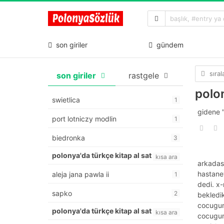
son giriler
gündem
sıra
son giriler
rastgele
polo
swietlica
1
gidene "
port lotniczy modlin
1
biedronka
3
polonya'da türkçe kitap al sat
kısa ara
arkadas
hastaney
aleja jana pawla ii
1
dedi. x-
sapko
2
bekledi
cocugun 
polonya'da türkçe kitap al sat
kısa ara
cocugun 