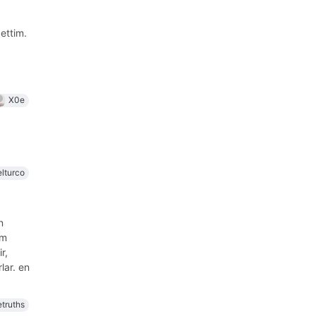
ettim.
X0e
elturco
n
um
r,
lar. en
etruths