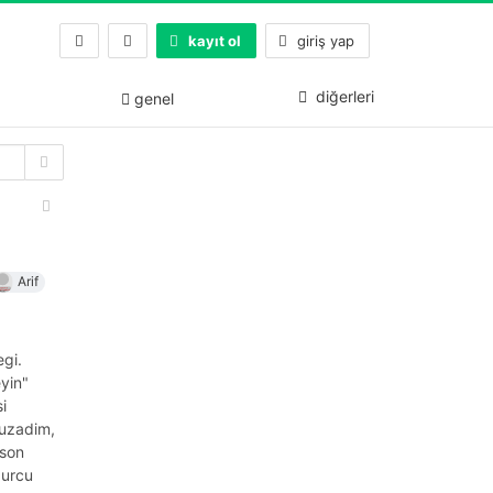
kayıt ol
giriş yap
diğerleri
genel
Arif
gi.
yin"
i
 uzadim,
 son
burcu