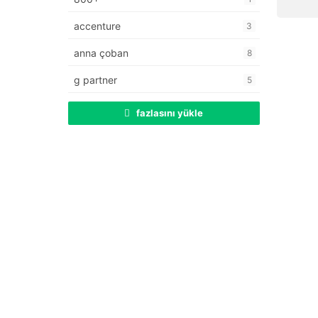
accenture
3
anna çoban
8
g partner
5
fazlasını yükle