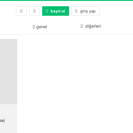
kayıt ol
giriş yap
diğerleri
genel
saj