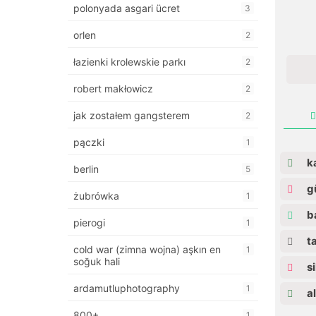
polonyada asgari ücret
3
orlen
2
łazienki krolewskie parkı
2
robert makłowicz
2
jak zostałem gangsterem
2
pączki
1
ka
berlin
5
gü
żubrówka
1
ba
pierogi
1
ta
cold war (zimna wojna) aşkın en
1
soğuk hali
si
ardamutluphotography
1
al
800+
1