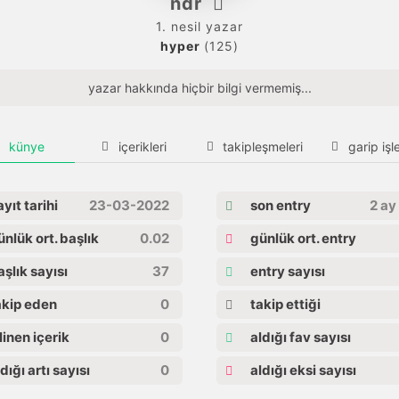
ndr
1. nesil yazar
hyper
(125)
yazar hakkında hiçbir bilgi vermemiş...
künye
içerikleri
takipleşmeleri
garip işle
yıt tarihi
23-03-2022
son entry
2 ay
nlük ort. başlık
0.02
günlük ort. entry
şlık sayısı
37
entry sayısı
kip eden
0
takip ettiği
linen içerik
0
aldığı fav sayısı
dığı artı sayısı
0
aldığı eksi sayısı