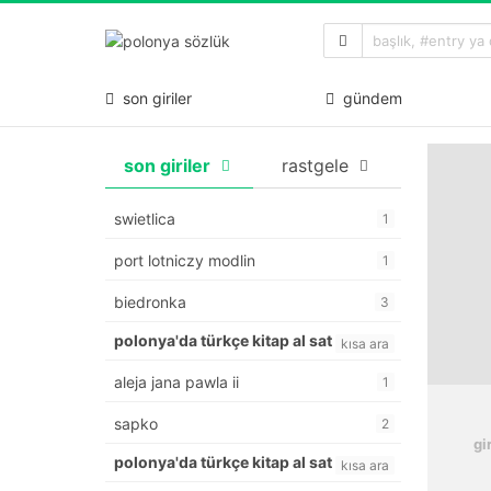
son giriler
gündem
son giriler
rastgele
swietlica
1
port lotniczy modlin
1
biedronka
3
polonya'da türkçe kitap al sat
kısa ara
aleja jana pawla ii
1
sapko
2
gi
polonya'da türkçe kitap al sat
kısa ara