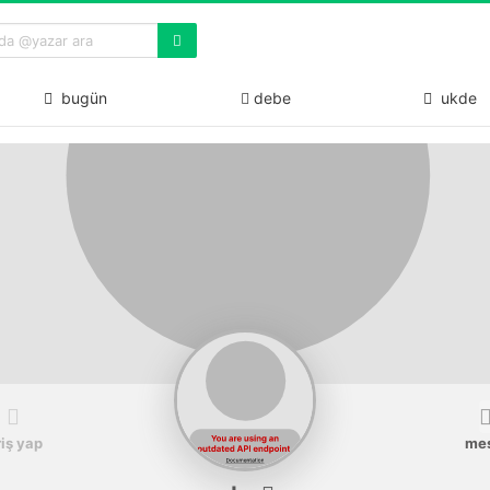
bugün
debe
ukde
riş yap
me