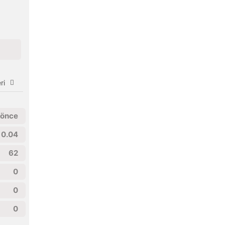
ri
 önce
0.04
62
0
0
0