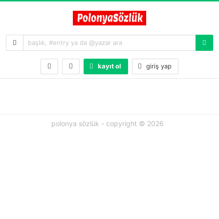
kayıt ol
giriş yap
polonya sözlük - copyright © 2026